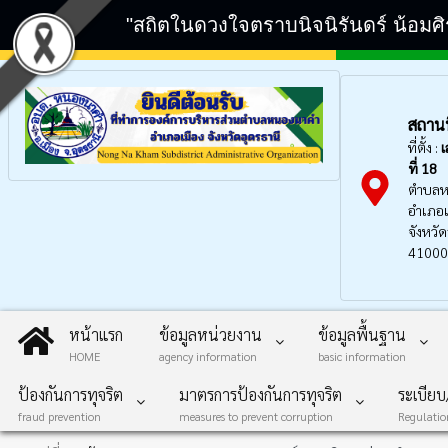
"สถิตในดวงใจตราบนิจนิรันดร์ น้อมศ
สถานที
ที่ตั้ง :
เ
ที่ 18
ตำบลห
อำเภอเ
จังหวัด
41000
หน้าแรก
ข้อมูลหน่วยงาน
ข้อมูลพื้นฐาน
HOME
agency information
basic information
ป้องกันการทุจริต
มาตรการป้องกันการทุจริต
ระเบีย
fraud prevention
measures to prevent corruption
Regulati