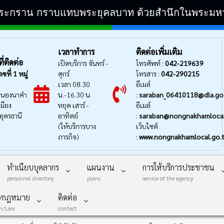
ิระกราน กราบแทบพระยุคลบาท ด้วยสำนึกในพระมหากรุ
เวลาทำการ
ติดต่อเพิ่มเติม
่ติดต่อ
เปิดบริการ จันทร์ -
โทรศัพท์ :
042-219639
ลขที่
1 หมู่
ศุกร์
โทรสาร :
042-290215
เวลา 08.30
อีเมล์
นองนาคำ
น.-16.30 น.
:
saraban_06410118@dla.go
มือง
หยุด เสาร์ -
อีเมล์
อุดรธานี
อาทิตย์
:
saraban@nongnakhamlocal
(ให้บริการบาง
เว็บไซต์
ภารกิจ)
:
www.nongnakhamlocal.go.
ทำเนียบบุคลากร
แผนงาน
การให้บริการประชาชน
personnel directory
plans
service of the agency
บ/กฎหมาย
ติดต่อ
on/Law
contact