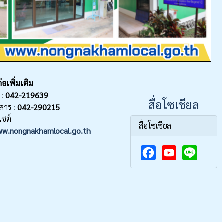
่อเพิ่มเติม
 :
042-219639
สื่อโซเชียล
สาร :
042-290215
ไซต์
สื่อโซเชียล
w.nongnakhamlocal.go.th
F
Y
a
o
c
u
e
T