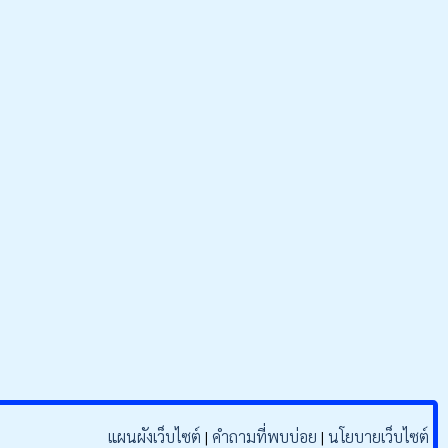
b
u
o
b
o
e
k
แผนผังเว็บไซต์
|
คำถามที่พบบ่อย
|
นโยบายเว็บไซต์