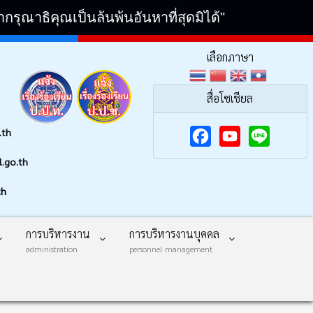
ณาธิคุณเป็นล้นพ้นอันหาที่สุดมิได้"
เลือกภาษา
สื่อโซเชียล
.th
F
Y
.go.th
a
o
th
c
u
e
T
การบริหารงาน
การบริหารงานบุคคล
b
u
administration
personnel management
o
b
o
e
k