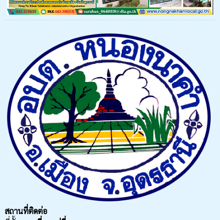
สถานที่ติดต่อ