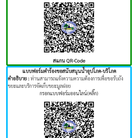
สแกน QR-Code
แบบฟอร์มคำร้องขอสนับสนุนน้ำอุปโภค-บริโภค
คำอธิบาย :
ท่านสามารถแจ้งความความต้องการเพื่อขอรับถัง
ขยะและบริการจัดเก็บขยะมูลฝอย
กรอกแบบฟอร์มออนไลน์(คลิ๊ก)