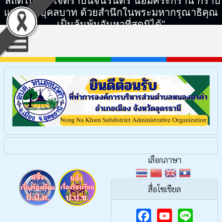
"สถิตในดวงใจตราบนิจนิรันดร์ น้อมศิระกราน กราบ
แทบพระยุคลบาท ด้วยสำนึกในพระมหากรุณาธิคุณ
เป็นล้นพ้นอันหาที่สุดมิได้"
เลือกภาษา
สื่อโซเชียล