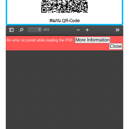
สแกน QR-Code