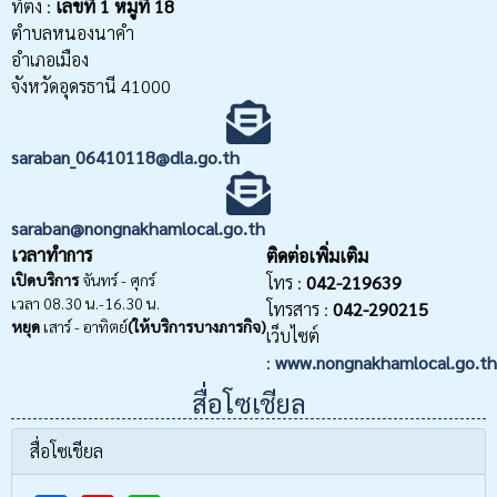
ที่ตั้ง :
เลขที่
1 หมู่ที่ 18
ตำบลหนองนาคำ
อำเภอเมือง
จังหวัดอุดรธานี 41000
saraban_06410118@dla.go.th
saraban@nongnakhamlocal.go.th
เวลาทำการ
ติดต่อเพิ่มเติม
เปิดบริการ
จันทร์ - ศุกร์
โทร :
042-219639
เวลา 08.30 น.-16.30 น.
โทรสาร :
042-290215
หยุด
เสาร์ - อาทิตย์
(ให้บริการบางภารกิจ)
เว็บไซต์
:
www.nongnakhamlocal.go.th
สื่อโซเชียล
สื่อโซเชียล