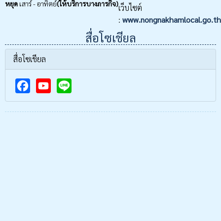
หยุด
เสาร์ - อาทิตย์
(ให้บริการบางภารกิจ)
เว็บไซต์
:
www.nongnakhamlocal.go.th
สื่อโซเชียล
สื่อโซเชียล
F
Y
a
o
c
u
e
T
b
u
o
b
o
e
k