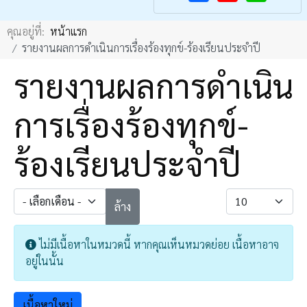
F
Y
คุณอยู่ที่:
หน้าแรก
a
o
รายงานผลการดำเนินการเรื่องร้องทุกข์-ร้องเรียนประจำปี
c
u
รายงานผลการดำเนิน
e
T
b
u
การเรื่องร้องทุกข์-
o
b
o
e
ร้องเรียนประจำปี
k
- เลือกเดือน -
แสดง #
ล้าง
Info
ไม่มีเนื้อหาในหมวดนี้ หากคุณเห็นหมวดย่อย เนื้อหาอาจ
อยู่ในนั้น
เนื้อหาใหม่