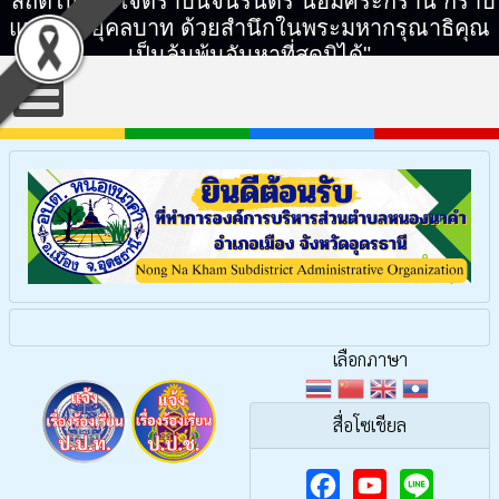
"สถิตในดวงใจตราบนิจนิรันดร์ น้อมศิระกราน กราบ
แทบพระยุคลบาท ด้วยสำนึกในพระมหากรุณาธิคุณ
เป็นล้นพ้นอันหาที่สุดมิได้"
เลือกภาษา
สื่อโซเชียล